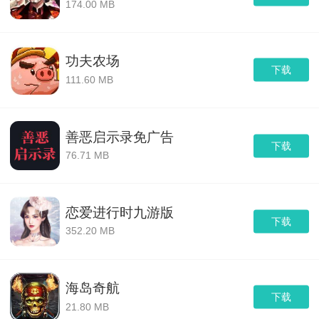
174.00 MB
功夫农场
下载
111.60 MB
善恶启示录免广告
下载
76.71 MB
恋爱进行时九游版
下载
352.20 MB
海岛奇航
下载
21.80 MB