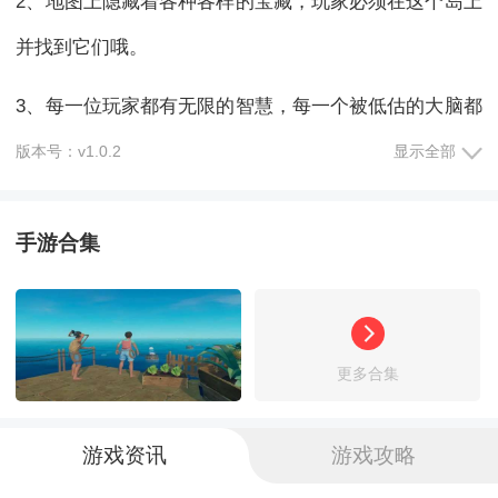
2、地图上隐藏着各种各样的宝藏，玩家必须在这个岛上
并找到它们哦。
3、每一位玩家都有无限的智慧，每一个被低估的大脑都
将在这个游戏中开发。
版本号：v1.0.2
显示全部
海贼卷轴遗失的世界最新版特色
手游合集
1、制作武器击败袭击玩家的野兽和被诅咒的骷髅大军，
收集更多的资源让玩家的作战需求得到更加良好的操作
更多合集
满足；
2、每到天黑的时机玩家就需要将会到自己的房间内进行
游戏资讯
游戏攻略
生活，晚上的小岛危机重重，一般情况下最好不要出