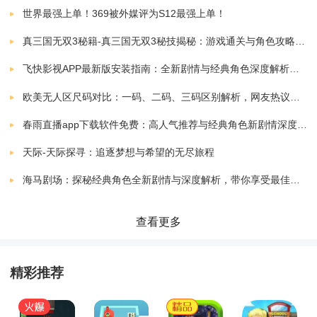
世界最强上单！369被外媒评为S12最强上单！
门；
真三国无双3秘籍-真三国无双3秘技揭秘：游戏通关与角色攻略全解析
3、感受众多热血玩法带来的挑战乐趣，游戏内的作战风
飞快影视APP最新版安装指南：全新剧情与经典角色深度解析，带你体验极致观影快感
格更能让操作带来全面的提升，还需要作战更为新的武
欧美无人区尺码对比：一码、二码、三码区别解析，网友热议：选择更精准，购物无忧！
器装备。
春雨直播app下载软件免费：高人气推荐与经典角色新剧情深度解析指南
天际-天际探寻：追逐梦想与希望的无尽旅程
海贼卷轴遗失的世界最新版亮点
海马剧场：探秘经典角色全新剧情与深度解析，带你享受最佳观剧指南
1、完成系统提供的任务会让玩家的冒险得到更为全面的
查看更多
技术升级，游戏内的作战趣味也将更为的真实，玩法方
精彩推荐
面也不同；
2、这是个被诅咒的小岛，玩家需要前往小岛内上的各个