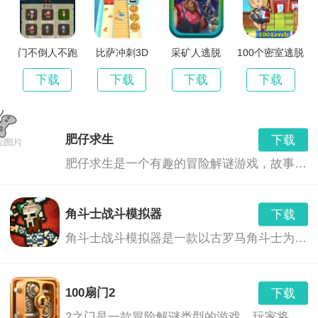
地区进行探索冒险，这样才有机会帮助小岛解开诅咒的
秘密；
门不倒人不跑
比萨冲刺3D
采矿人逃脱
100个密室逃脱
下载
下载
下载
下载
3、众多危险的领域会给玩家的冒险带来极为艰辛的磨
难，而且游戏内的作战方式也会更为复杂，操作也是相
肥仔求生
下载
当的刺激。
肥仔求生是一个有趣的冒险解谜游戏，故事背景是一个普通的胖子，突然陷入了重重困境。你需要帮助他解开谜题，寻找线索，最终逃出生天。游戏场景丰富，谜题设计巧妙，需要你运用智慧和勇气去解决。
海贼卷轴遗失的世界最新版优点
角斗士战斗模拟器
下载
角斗士战斗模拟器是一款以古罗马角斗士为背景的冒险解谜游戏。玩家将扮演一名角斗士，通过解决各种谜题，解开角斗场背后的秘密。游戏融合了解谜元素和战斗系统，玩家需要运用智慧和勇气，挑战各种难题，揭示隐藏在历史背后的真相。
跟随任务指令完成任务，学习制作各种工具，逐渐将茅
草屋升级成你的完美家园！
100扇门2
下载
超大的岛屿等你探索！这是一个被诅咒的小岛，躲避骷
2之门是一款冒险解谜类型的游戏，玩家将在一个充满神秘的世界中探索，解开一系列谜题，通过一扇又一扇的门，最终找到通往下一扇门的线索。这是一款适合所有年龄段的玩家玩的游戏，因为它融合了逻辑思考、观察力、解决问题的能力和策略规划。