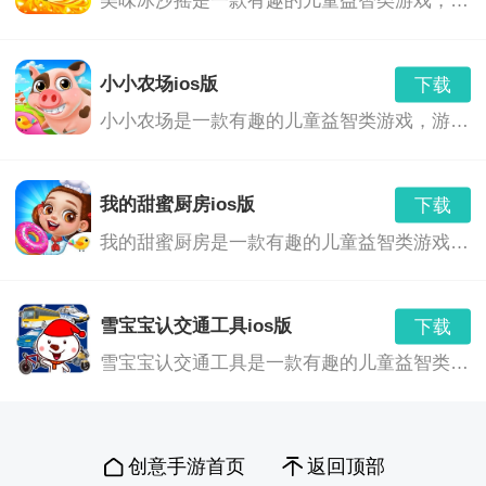
美味冰沙摇是一款有趣的儿童益智类游戏，游戏以精致的画风，简单好玩的游戏方法，给小朋友带来不一样的游戏体验，游戏注重娱乐，喜欢这款游戏的玩家不要错过了。 美味冰沙摇壶ios版 游戏详情
相关推荐
小小农场ios版
下载
国宝五子棋：十分有趣的五子棋游戏，如果你喜欢有趣
小小农场是一款有趣的儿童益智类游戏，游戏以精美的画风，简单易玩的游戏方式，给玩家不一样的游戏体验，游戏充满了新意，喜欢这款游戏的玩家不要错过了。
的五子棋，那么这款国宝五子棋一定让你满意，游戏的
玩法十分的经典。
我的甜蜜厨房ios版
下载
我的甜蜜厨房是一款有趣的儿童益智类游戏，游戏以精美的画风，简单易玩的游戏玩法，让小朋友能够在游戏中感受到制作甜点的乐趣，喜欢这款游戏的玩家不要错过了。 我的甜蜜厨房ios版 游戏详情
五子棋：精品棋牌娱乐手游。五子棋相信大家都不会陌
生，上手简单，超级有趣，而且支持多人对战，让你在
雪宝宝认交通工具ios版
下载
线上与人博弈。
雪宝宝认交通工具是一款有趣的儿童益智类游戏，游戏以精简的画风，有趣的游戏玩法，教会宝宝认识更多的交通工具，喜欢这款游戏的玩家不要错过了。 雪宝宝认交通工具ios版 游戏详情
创意手游首页
返回顶部