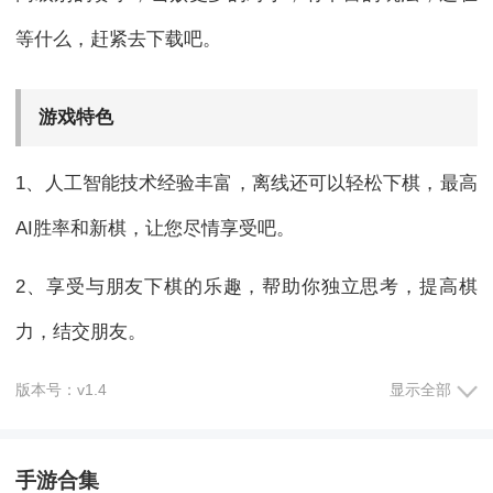
等什么，赶紧去下载吧。
游戏特色
1、人工智能技术经验丰富，离线还可以轻松下棋，最高
AI胜率和新棋，让您尽情享受吧。
2、享受与朋友下棋的乐趣，帮助你独立思考，提高棋
力，结交朋友。
3、开发系统软件验证，更科学的研究ELO开发管理系
版本号：v1.4
显示全部
统，为您找到一个很有实力的棋手。
手游合集