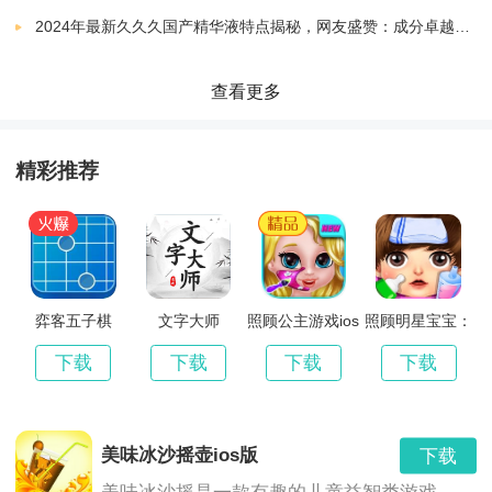
游戏亮点
2024年最新久久久国产精华液特点揭秘，网友盛赞：成分卓越，效果显著！
查看更多
1、这个游戏的操作很简单，但是游戏的过程却很烧心，
你需要规划发展路线并迅速完成挑战。
精彩推荐
2、游戏中有很多比赛，包括新手专用赛和高级赛，以满
足不同技术玩家的需求。
3、丰富的战斗系统可以让真正的玩家同时在线PK，他
弈客五子棋
文字大师
照顾公主游戏ios
照顾明星宝宝：
版
经典儿童游戏ios
们还可以互相交流，交流技能，共同进步。
版
下载
下载
下载
下载
4、操作面板很新鲜，还有看象棋的方法，讨论和互动很
容易，气氛很好。
美味冰沙摇壶ios版
下载