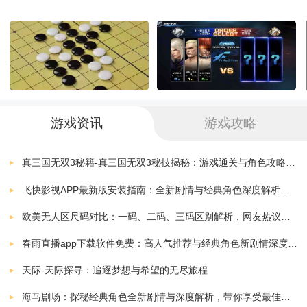
4、你可以在这里寻找有兴趣爱好的棋友，一起下棋聊天
怎么样。
游戏玩法
1、玩家不仅可以挑战超高的棋艺，还能结交志同道合的
游戏资讯
游戏攻略
朋友，这很容易。
真三国无双3秘籍-真三国无双3秘技揭秘：游戏通关与角色攻略全解析
2、丰富多样的抗体模式，让玩家互动交流，营造极为平
飞快影视APP最新版安装指南：全新剧情与经典角色深度解析，带你体验极致观影快感
和的游戏氛围，轻松释放压力。
欧美无人区尺码对比：一码、二码、三码区别解析，网友热议：选择更精准，购物无忧！
春雨直播app下载软件免费：高人气推荐与经典角色新剧情深度解析指南
3、一个非常智能的游戏系统可以实时为玩家发布列表，
天际-天际探寻：追逐梦想与希望的无尽旅程
让你的棋艺在屏幕上一目了然。
海马剧场：探秘经典角色全新剧情与深度解析，带你享受最佳观剧指南