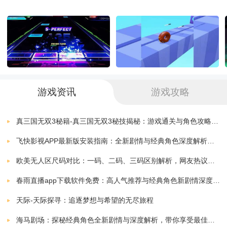
4.丰厚奖励等你来拿，完成各种任务和挑战，赢得金币
和道具奖励，让你的球队更强大。
《黄金右腿》游戏体验：
*Q版风格的画面设计，可爱又独特的角色形象，让你爱
游戏资讯
游戏攻略
不释手。
真三国无双3秘籍-真三国无双3秘技揭秘：游戏通关与角色攻略全解析
*游戏主题变化多样，你可以在草地上射门，也可以在沙
飞快影视APP最新版安装指南：全新剧情与经典角色深度解析，带你体验极致观影快感
滩上踢球，不同的环境带来全新的挑战。
欧美无人区尺码对比：一码、二码、三码区别解析，网友热议：选择更精准，购物无忧！
春雨直播app下载软件免费：高人气推荐与经典角色新剧情深度解析指南
*激情四射的背景音乐，让你沉浸在比赛的氛围中，倍感
天际-天际探寻：追逐梦想与希望的无尽旅程
兴奋。
海马剧场：探秘经典角色全新剧情与深度解析，带你享受最佳观剧指南