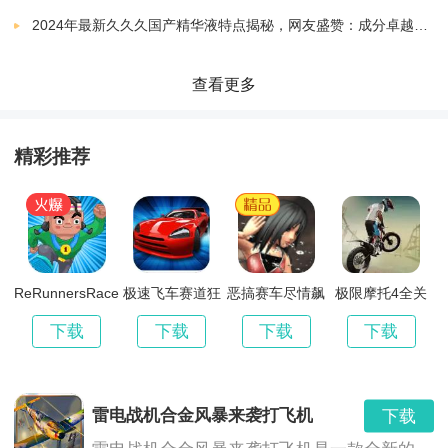
*多样的游戏模式，例如：单人模式、多人对战模式等，
2024年最新久久久国产精华液特点揭秘，网友盛赞：成分卓越，效果显著！
让你尽情挑战自己和其他玩家。
查看更多
《黄金右腿》小编点评：
精彩推荐
*支持实时对战，与全球的球迷一起竞技，感受真实的足
球比赛快感。
*免费游戏，没有任何购买限制，让你能够无需花费金
ReRunnersRacefortheWorld
极速飞车赛道狂
恶搞赛车尽情飙
极限摩托4全关
飙极限漂移
车溅路人一身水
卡版本
钱，尽情享受游戏乐趣。
下载
下载
下载
下载
雷电战机合金风暴来袭打飞机
下载