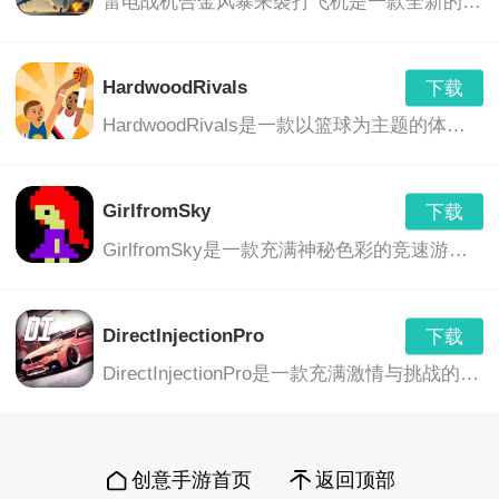
雷电战机合金风暴来袭打飞机是一款全新的射击战斗游戏。玩家将扮演一名勇敢的飞行员，驾驶着先进的战机，在雷电战机的带领下，面对各种敌人的攻击，保卫自己的领地。游戏画面精美，音效震撼，玩法丰富，挑战性强，适合所有喜欢射击游戏的玩家。
HardwoodRivals
下载
HardwoodRivals是一款以篮球为主题的体育竞技游戏。在游戏中，玩家将有机会与全球各地的玩家进行一场激烈的篮球比赛，争夺冠军的荣誉。游戏采用真实的篮球比赛场景和规则，让玩家感受到篮球运动的魅力。
GirlfromSky
下载
GirlfromSky是一款充满神秘色彩的竞速游戏。玩家将扮演一位从天而降的神秘女孩，在无尽的赛道上展开一场刺激的竞速之旅。游戏画面精美，音乐动感，为玩家带来一场视觉与听觉的双重享受。
DirectInjectionPro
下载
DirectInjectionPro是一款充满激情与挑战的竞速游戏。在这个游戏中，玩家将驾驶着各种高科技的赛车，在充满挑战的赛道上飞驰，展示自己的驾驶技巧和策略。游戏以真实的物理引擎为基础，为玩家带来刺激的驾驶体验。
创意手游首页
返回顶部