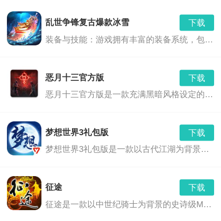
的公主角色供玩家选择和培养，每个角色都有自己的故
乱世争锋复古爆款冰雪
下载
装备与技能：游戏拥有丰富的装备系统，包括冰属性的武器和装备，提供了玩家更多策略选择。玩家可以通过战斗、任务和活动获得装备，也可以通过升级技能和提升角色属性来增强战斗力。
事线和技能。
2. 多元宇宙世界观：游戏设定在一个由多个异世界组成
恶月十三官方版
下载
的多元宇宙中，每个世界都有自己的环境和生物，给玩
恶月十三官方版是一款充满黑暗风格设定的幻想世界背景下的角色扮演游戏。在这个充满神秘和危险的世界中，玩家将扮演一位勇敢的冒险者，通过探索、战斗和决策，揭开隐藏在恶月十三背后的深层次秘密。
家带来全新的冒险体验。
梦想世界3礼包版
3. 社交系统：游戏中有公会系统和社交系统，玩家可以
下载
梦想世界3礼包版是一款以古代江湖为背景的回合制角色扮演游戏。玩家将在游戏中扮演一个初出茅庐的江湖人，通过探索江湖、结交朋友、修炼武艺，逐步成长为一代大侠。游戏中的世界丰富多彩，不仅有丰富的任务和挑战，还有各种珍稀道具和装备等待玩家发掘。
添加好友、赠送礼物、聊天等，增加游戏的互动性和趣
味性。
征途
下载
4. 多样化的任务和挑战：游戏中有各种不同类型的任务
征途是一款以中世纪骑士为背景的史诗级MMORPG游戏，玩家将扮演一名英勇的骑士，踏上征服世界的征途。游戏世界庞大，包括多个国家、城镇、野外地图，以及丰富的任务和活动。玩家可以在游戏中体验到丰富的社交、竞技、探险和战斗乐趣。
和挑战，包括解谜、战斗、探险等，给玩家带来不同的