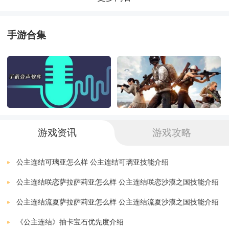
3. 任务和战斗：玩家需要通过完成各种任务来获取经验
公主连结ReDiveB站版
下载
值和资源，升级自己的角色和装备。战斗采用回合制，
v3.4.8
1.85 MB
手游合集
玩家需要根据敌人的攻击模式来选择合适的角色进行战
公主连结棋盘大师自走棋小游戏 v1.0
下载
v1.0
200.01 MB
斗。
公主连结棋盘大师手游官网中文版 v1.0
下载
4. 社区和社交：游戏中有公会系统，玩家可以加入公会
v1.0
200.01 MB
与其他玩家组队完成任务和战斗。同时，游戏也有社交
公主连结ReDive竞技场助手
下载
游戏资讯
游戏攻略
系统，玩家可以添加好友、赠送礼物、聊天等。
v2.3.3
3.90 MB
公主连结ReDive刷初始号助手
公主连结可璃亚怎么样 公主连结可璃亚技能介绍
下载
游戏玩法介绍：
v1.1.9
40.70 MB
公主连结咲恋萨拉萨莉亚怎么样 公主连结咲恋沙漠之国技能介绍
公主连结ReDive
公主连结流夏萨拉萨莉亚怎么样 公主连结流夏沙漠之国技能介绍
1. 角色养成：通过完成任务、战斗和消耗资源来升级角
下载
v2.4.6
1451.28 MB
《公主连结》抽卡宝石优先度介绍
色，解锁新的技能和装备。