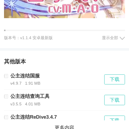
游戏详细介绍：
版本号：v1.1.4 安卓最新版
显示全部
1. 角色：游戏中有各种不同性格和能力的公主角色供玩
其他版本
家选择和培养。每个角色都有自己的技能和故事线，玩
公主连结国服
家可以通过完成任务和战斗来解锁和升级他们的技能。
下载
v4.9.7
1.91 MB
2. 世界观：游戏设定在一个由多个异世界组成的多元宇
公主连结查询工具
下载
v3.5.5
4.01 MB
宙中，每个世界都有自己的环境和生物，玩家需要适应
不同世界的环境和敌人。
公主连结ReDive3.4.7
下载
v3.4.7
1.84 MB
更多内容