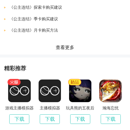
公主连结Re：Dive
下载
《公主连结》探索卡购买建议
v2.4.6
1410.00 MB
2. 任务系统：玩家可以通过完成任务来获取经验值、金
《公主连结》季卡购买建议
公主连接台服
币和资源，同时也可以解锁新的剧情和角色。
下载
《公主连结》月卡购买方法
最新版
50.19 MB
3. 战斗系统：采用回合制战斗，玩家需要观察敌人的攻
公主连接
查看更多
下载
击模式来选择合适的角色进行战斗。同时，也可以使用
v2.4.6_1.2 安卓版
1442.30 MB
道具和技能来辅助战斗。
精彩推荐
4. 公会系统：玩家可以加入公会，与其他玩家组队完成
任务和战斗，也可以在公会中交流和学习。
游戏主播模拟器
主播模拟器
玩具熊的五夜后
瀚海忘忧
游戏特色：
宫原神版
下载
下载
下载
下载
1. 丰富的角色和故事线：游戏中有各种不同性格和能力