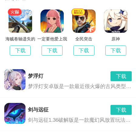
海贼卷轴遗失的
一定要他爱上我
全民突击
原神
世界最新版
3
下载
下载
下载
下载
梦浮灯
下载
梦浮灯安卓版是一款最近很火爆的古风类型的恋爱手机游戏。梦浮灯游戏中有着精美的画面和音效，中国风的画风，各具特色的男对象，精彩的CG动画，根据你的选择也会产生不同的结局。
剑与远征
下载
剑与远征1.36破解版是一款魔幻风放置玩法的卡牌养成游戏,玩家们将会继承神灵的意志,前去讨伐黑暗之力,这里拥有着非常奇幻的游...,剑与远征1.36破解版免费下载地址...