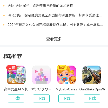
学院学报银行客户。成为高中女生ATM机沉超女出纳临 -
高中女孩学习任务
下载
天际-天际探寻：追逐梦想与希望的无尽旅程
v1.1 安卓版
80.97 MB
收银员游戏中，你需要时间管理能力，银行的管理技能
海马剧场：探秘经典角色全新剧情与深度解析，带你享受最佳观剧指南
和打其他的咖啡厅，商场，杂货店，时尚商店，购物中
2024年最新久久久国产精华液特点揭秘，网友盛赞：成分卓越，效果显著！
心和超市最好的收银员获得客户管理能力游戏2018。
查看更多
特征： •最佳出纳管理儿童收款机游戏！ •实时银行在
这个儿童收款机游戏！ •最佳儿童收款机应用和疯狂的
精彩推荐
孩子们学习模拟器！ •现金支付，收益及ATM好玩的儿
童出纳游戏！ •写最佳出纳故事在收款机游戏的女孩！
高中女生ATM机
ずけいタワー
MyBabyCare2
GunStrikeOpsWW
辛
下载
下载
下载
下载