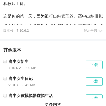
和教师工资。
这是你的第一天，因为银行出纳管理器。高中出纳模拟
器！站在后面的银行现金柜台和利用的时间管理技巧和
版本号：7.10.6.2
显示全部
银行管理经验的游戏掌握这孩子出纳管理游戏2018最新
使用收银软件提交孩子的费用，罚款，奖学金的形式与
其他版本
学生入学形式的高处理每天数十个银行客户学校女孩
高中女新生
ATM机辛 - 出纳游戏。高中运动会狂徒！落实女出纳职
下载
7.10.6.2
0.00 MB
务的在办公室收银台办理现金出纳机和分散的教师工资
高中女生日记
下载
与学生智能教育奖学金在这所高中的孩子收银游戏真正
v1.0.3
55.41 MB
的收银员模拟器2018年高中女生出纳临！
高中女孩模拟器虚拟生活
下载
v1.8
110.40 MB
更多内容