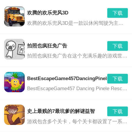
欢腾的欢乐兜风3D
下载
欢腾的欢乐兜风3D是一款以休闲驾驶为主题的游戏，玩家将在美丽的3D环境中驾驶各种车辆，享受驾驶的乐趣，同时与朋友们一起分享欢乐的时光。游戏提供了丰富的车辆选择、多样的场景和任务，让玩家沉浸在刺激、轻松和充满乐趣的游戏世界中。
拍照也疯狂免广告
下载
拍照也疯狂免广告在这个充满乐趣的游戏世界中，你将带领你的相机挑战各种奇特的谜题，利用各种道具，以完成挑战并解开更多的隐藏区域。这是一个真正疯狂的拍照冒险旅程，没有任何广告的打扰，只为你带来纯粹的游戏乐趣。
BestEscapeGame457DancingPineleRescueG
下载
BestEscapeGame457 Dancing Pinele Rescue Game是一款独具特色的休闲解谜冒险游戏。游戏中，玩家将扮演一位勇敢的冒险者，在神秘的森林中展开一场刺激的逃脱冒险。玩家需要运用智慧和勇气，解开各种谜题，拯救被困在跳舞松树中的朋友。
史上最贱的7最坑爹的解谜益智
下载
游戏包含多个关卡，每个关卡都设置了一系列谜题和挑战。玩家需要通过思考、观察、操作等方式，解开谜题，完成挑战。游戏中的谜题设计丰富多样，包括图形推理、文字游戏、物理难题等等，充分考验玩家的智慧和反应能力。