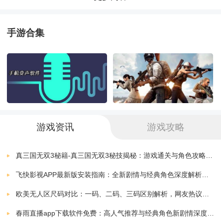
玩这个高中出纳游戏，并有机会利用银行管理，时间管
高中女孩日常
下载
理技能，现金管理游戏经验和对女孩免费收银员游戏成
v1.0.0
99.70 MB
手游合集
为真正的银行经理和出纳的虚拟。 玩这个惊人的高中的
高中女生动漫战役
下载
孩子收银员游戏及有机会享受惊人的高中生活为高院出
v1.0
80.00 MB
纳管理和图书馆员和专业成为收银员的女孩2018年作为
高中女生战斗
下载
版本：v1.0.6
56.93 MB
一个库出纳！学校出纳必须处理借书证的发放，图书馆
高中女生格斗
精细提交与图书馆间隙。临收银员乐趣收款机游戏爱好
下载
游戏资讯
游戏攻略
版本：v1.0.6
56.93 MB
者进入作为行政账户官高中女生ATM机辛 - 出纳游戏。
高中女校模拟器
真三国无双3秘籍-真三国无双3秘技揭秘：游戏通关与角色攻略全解析
下载
提交学生费用不耐烦地站立在队列中等待轮到自己。奔
v0.9
103.16 MB
飞快影视APP最新版安装指南：全新剧情与经典角色深度解析，带你体验极致观影快感
驰收银机模拟器，从上中学取费，女孩出纳注册孩子取
高中女生大决战
欧美无人区尺码对比：一码、二码、三码区别解析，网友热议：选择更精准，购物无忧！
下载
款机输入量给从收银出纳应用程序的现金余额职业技术
v8.0
100.00 MB
春雨直播app下载软件免费：高人气推荐与经典角色新剧情深度解析指南