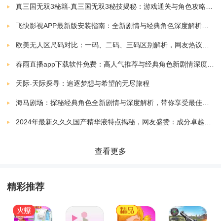
真三国无双3秘籍-真三国无双3秘技揭秘：游戏通关与角色攻略全解析
任务多样：游戏中有多种任务可供完成，包括竞速、越
飞快影视APP最新版安装指南：全新剧情与经典角色深度解析，带你体验极致观影快感
野、货物运输等，每个任务都有其独特的挑战和奖励，
欧美无人区尺码对比：一码、二码、三码区别解析，网友热议：选择更精准，购物无忧！
让玩家在完成任务的同时获得成就感。
春雨直播app下载软件免费：高人气推荐与经典角色新剧情深度解析指南
社交互动：玩家可以邀请自己的好友一起加入游戏，共
天际-天际探寻：追逐梦想与希望的无尽旅程
同完成任务、分享驾驶的乐趣。同时，游戏还支持在线
海马剧场：探秘经典角色全新剧情与深度解析，带你享受最佳观剧指南
排名和挑战系统，让玩家与其他玩家一决高下。
2024年最新久久久国产精华液特点揭秘，网友盛赞：成分卓越，效果显著！
操作简单：游戏采用虚拟摇杆操作方式，易于上手，玩
查看更多
家可以根据自己的习惯调整操作灵敏度。
精彩推荐
游戏玩法介绍：