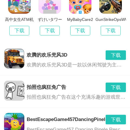
驾驶车辆在各种场景中行驶，完成各种任务。
收集金币和道具，提升车辆的性能和外观。
高中女生ATM机
ずけいタワー
MyBabyCare2
GunStrikeOpsWW
辛
下载
下载
下载
下载
与好友一起完成任务，分享驾驶的乐趣。
在线排名和挑战其他玩家，争取更高的分数和荣誉。
欢腾的欢乐兜风3D
下载
欢腾的欢乐兜风3D是一款以休闲驾驶为主题的游戏，玩家将在美丽的3D环境中驾驶各种车辆，享受驾驶的乐趣，同时与朋友们一起分享欢乐的时光。游戏提供了丰富的车辆选择、多样的场景和任务，让玩家沉浸在刺激、轻松和充满乐趣的游戏世界中。
游戏特色：
拍照也疯狂免广告
下载
真实的3D驾驶环境，带来沉浸式的驾驶体验。
拍照也疯狂免广告在这个充满乐趣的游戏世界中，你将带领你的相机挑战各种奇特的谜题，利用各种道具，以完成挑战并解开更多的隐藏区域。这是一个真正疯狂的拍照冒险旅程，没有任何广告的打扰，只为你带来纯粹的游戏乐趣。
丰富的车辆和场景选择，满足不同玩家的需求。
任务多样且具有挑战性，让玩家在游戏中不断成长。
BestEscapeGame457DancingPineleRescueG
下载
BestEscapeGame457 Dancing Pinele Rescue Game是一款独具特色的休闲解谜冒险游戏。游戏中，玩家将扮演一位勇敢的冒险者，在神秘的森林中展开一场刺激的逃脱冒险。玩家需要运用智慧和勇气，解开各种谜题，拯救被困在跳舞松树中的朋友。