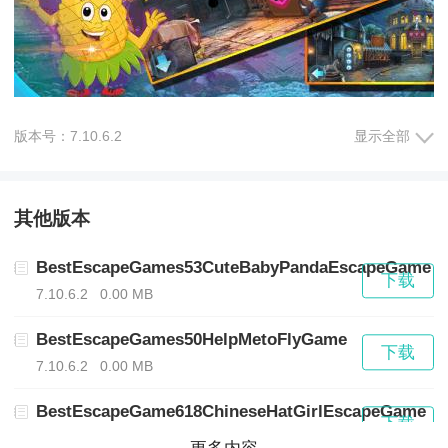
版本号：7.10.6.2
显示全部
游戏详细介绍：
其他版本
1. 游戏场景丰富多样，包括神秘的森林、古老的洞穴、
神秘的遗迹等，为玩家带来丰富的视觉体验。
BestEscapeGames53CuteBabyPandaEscapeGame
下载
7.10.6.2
0.00 MB
2. 游戏中设有多种解谜元素，包括密码锁、机关、绳
BestEscapeGames50HelpMetoFlyGame
下载
索、滑翔翼等，需要玩家灵活运用智慧和观察力进行解
7.10.6.2
0.00 MB
决。
BestEscapeGame618ChineseHatGirlEscapeGame
下载
7.10.6.2
0.00 MB