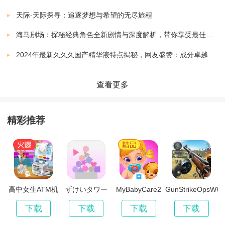
best最美自拍
游戏特色：
下载
天际-天际探寻：追逐梦想与希望的无尽旅程
v2.0.3
0.00 MB
海马剧场：探秘经典角色全新剧情与深度解析，带你享受最佳观剧指南
1. 丰富的场景和多种解谜元素，为玩家带来刺激的逃脱
BestEscapeGame615RabbitEscapeWithCakeGame
下载
2024年最新久久久国产精华液特点揭秘，网友盛赞：成分卓越，效果显著！
7.10.6.2
0.00 MB
体验。
BestEscapeGame
查看更多
下载
2. 合作解谜模式，让玩家可以和朋友一起挑战游戏，共
7.10.6.2
0.00 MB
同成长。
Best4x4
精彩推荐
下载
7.10.6.2
0.00 MB
3. 精美的画面和动感的音乐，为游戏增添了更多的趣味
BestEscapeGame596BlackFoxRescueGame
下载
性和艺术性。
7.10.6.2
0.00 MB
4. 定期更新游戏内容，不断推出新的关卡和挑战，保持
Best Escape Games 150 Shock Boy Rescue Game
高中女生ATM机
ずけいタワー
MyBabyCare2
GunStrikeOpsWW
下载
辛
7.10.6.2
0.00 MB
游戏的趣味性和新鲜感。
下载
下载
下载
下载
BestforGuessTheIconBrand