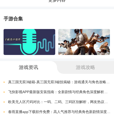
更多内容
3. 玩家可以与朋友合作进行游戏，共同面对挑战，共同
Best Mandala Coloring Pages
解谜，增强游戏的互动性和趣味性。
下载
7.10.6.2
0.00 MB
手游合集
BestEscapeGame498GirlAndCatEscapeGame
游戏玩法：
下载
7.10.6.2
0.00 MB
1. 玩家需要在游戏中寻找线索，解锁谜题，解开机关，
BestEscapeGame415HousekeeperEscapeGame
下载
7.10.6.2
0.00 MB
最终找到出口。
BestEscapeGames159FallingBoyRescueGame
下载
游戏资讯
游戏攻略
2. 玩家可以使用各种道具和工具，如手电筒、放大镜、
7.10.6.2
0.00 MB
地图等，帮助自己解决问题。
BestEscapeGames54BattleManEscapeGame
真三国无双3秘籍-真三国无双3秘技揭秘：游戏通关与角色攻略全解析
下载
7.10.6.2
0.00 MB
飞快影视APP最新版安装指南：全新剧情与经典角色深度解析，带你体验极致观影快感
3. 玩家需要仔细观察场景，寻找隐藏的线索和提示，从
BestGames27CartoonLittlePeacockEscapeGame
欧美无人区尺码对比：一码、二码、三码区别解析，网友热议：选择更精准，购物无忧！
而更快地找到逃脱的方法。
下载
7.10.6.2
0.00 MB
春雨直播app下载软件免费：高人气推荐与经典角色新剧情深度解析指南