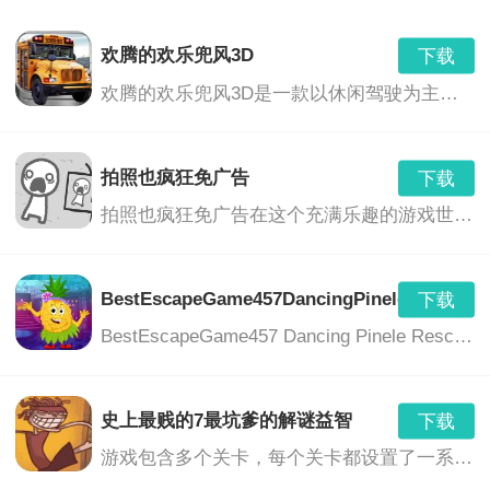
下载
7.10.6.2
0.00 MB
更新日志：
欢腾的欢乐兜风3D
下载
BestEscapeGames219PelicanRescueGame
下载
欢腾的欢乐兜风3D是一款以休闲驾驶为主题的游戏，玩家将在美丽的3D环境中驾驶各种车辆，享受驾驶的乐趣，同时与朋友们一起分享欢乐的时光。游戏提供了丰富的车辆选择、多样的场景和任务，让玩家沉浸在刺激、轻松和充满乐趣的游戏世界中。
1. 新增了多个关卡和场景，丰富了游戏内容。
7.10.6.2
0.00 MB
BestEscapeGame594SalvageManEscapeGame
2. 修复了已知的游戏bug，提高了游戏的稳定性和流畅
下载
拍照也疯狂免广告
下载
7.10.6.2
0.00 MB
度。
拍照也疯狂免广告在这个充满乐趣的游戏世界中，你将带领你的相机挑战各种奇特的谜题，利用各种道具，以完成挑战并解开更多的隐藏区域。这是一个真正疯狂的拍照冒险旅程，没有任何广告的打扰，只为你带来纯粹的游戏乐趣。
BestEscapeGame414
下载
3. 更新了游戏的音效和画面，让游戏更加精美和动感。
7.10.6.2
0.00 MB
BestEscapeGame457DancingPineleRescueG
下载
BestEscapeGames20CartoonKoalaRescueGame
4. 即将推出新的解谜元素和道具，为玩家带来更多的挑
下载
BestEscapeGame457 Dancing Pinele Rescue Game是一款独具特色的休闲解谜冒险游戏。游戏中，玩家将扮演一位勇敢的冒险者，在神秘的森林中展开一场刺激的逃脱冒险。玩家需要运用智慧和勇气，解开各种谜题，拯救被困在跳舞松树中的朋友。
7.10.6.2
0.00 MB
战和乐趣。
史上最贱的7最坑爹的解谜益智
下载
游戏包含多个关卡，每个关卡都设置了一系列谜题和挑战。玩家需要通过思考、观察、操作等方式，解开谜题，完成挑战。游戏中的谜题设计丰富多样，包括图形推理、文字游戏、物理难题等等，充分考验玩家的智慧和反应能力。