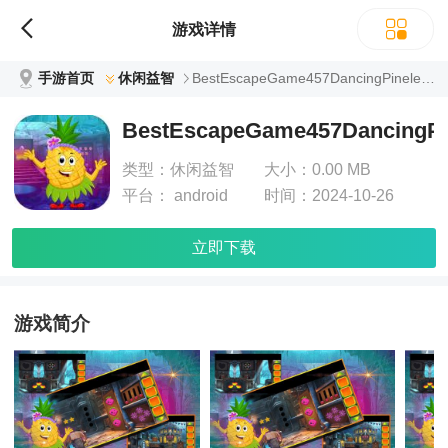
游戏详情
手游首页
休闲益智
BestEscapeGame457DancingPineleRescueGame
BestEscapeGame457DancingP
类型：
休闲益智
大小：
0.00 MB
平台：
android
时间：
2024-10-26
立即下载
游戏简介