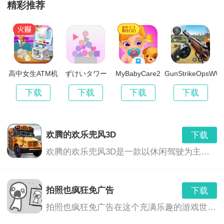
史上最坑爹的游戏9
精彩推荐
关系，然后通过操作小球、方块等元素，将压力源一一
下载
v3.1.01
54.70 MB
消除。每个关卡都有不同的难度和挑战，玩家需要灵活
史上最坑爹的游戏7春节版
下载
运用策略，才能顺利过关。
v3.0.08
63.60 MB
史上最坑爹的游戏7
高中女生ATM机
ずけいタワー
MyBabyCare2
GunStrikeOpsWW
下载
游戏画面：
辛
v7.1.03
45.00 MB
下载
下载
下载
下载
史上最坑爹的游戏14
游戏采用简洁明了的2D画面，色彩丰富且柔和，让人感
下载
v2.1.00
54.00 MB
到舒适。关卡设计精致，场景丰富多样，包括办公室、
欢腾的欢乐兜风3D
下载
史上最坑爹的
下载
欢腾的欢乐兜风3D是一款以休闲驾驶为主题的游戏，玩家将在美丽的3D环境中驾驶各种车辆，享受驾驶的乐趣，同时与朋友们一起分享欢乐的时光。游戏提供了丰富的车辆选择、多样的场景和任务，让玩家沉浸在刺激、轻松和充满乐趣的游戏世界中。
图书馆、厨房、花园等日常场景，让你在解压的同时，
v7.1.03
45.00 MB
感受不同的生活气息。
史上最坑爹的游戏12
下载
拍照也疯狂免广告
下载
v2.1.02
51.70 MB
拍照也疯狂免广告在这个充满乐趣的游戏世界中，你将带领你的相机挑战各种奇特的谜题，利用各种道具，以完成挑战并解开更多的隐藏区域。这是一个真正疯狂的拍照冒险旅程，没有任何广告的打扰，只为你带来纯粹的游戏乐趣。
游戏音效：
史上最强的大脑2
下载