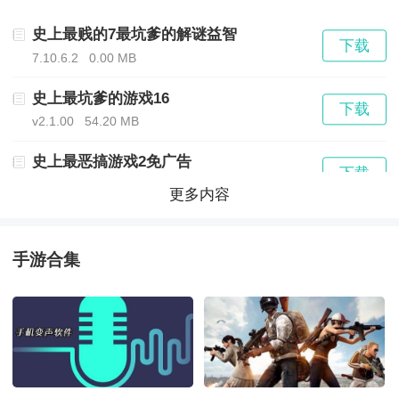
史上最贱的7最坑爹的解谜益智
下载
7.10.6.2
0.00 MB
史上最坑爹的游戏16
下载
v2.1.00
54.20 MB
史上最恶搞游戏2免广告
下载
v222.44.2
87.81 MB
更多内容
史上最牛找茬
下载
v1.5
75.60 MB
手游合集
史上最强的大脑
下载
v1.1.02
33.40 MB
史上最囧最难2
下载
7.10.6.2
0.00 MB