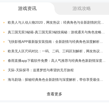
史上最难拼图
下载
游戏资讯
游戏攻略
7.10.6.2
0.00 MB
史上最坑爹的游戏4
欧美人与人动人物2020，网友热议：经典角色与全新剧情的完美结合！
下载
v7.1.01
54.50 MB
真三国无双3秘籍-真三国无双3秘技揭秘：游戏通关与角色攻略全解析
史上最难强迫症游戏2
飞快影视APP最新版安装指南：全新剧情与经典角色深度解析，带你体验极致观影快感
下载
v3.1.0
17.60 MB
欧美无人区尺码对比：一码、二码、三码区别解析，网友热议：选择更精准，购物无忧！
史上最难密室逃生机器人逃生
下载
春雨直播app下载软件免费：高人气推荐与经典角色新剧情深度解析指南
v1.03 安卓版
32.20 MB
游戏详细介绍：
天际-天际探寻：追逐梦想与希望的无尽旅程
史上最牛连连看手机版
下载
玩法介绍：
海马剧场：探秘经典角色全新剧情与深度解析，带你享受最佳观剧指南
v9.0 官方安卓版
9.30 MB
游戏的核心玩法是利用各种物理效果，将看似复杂的难
史上最坑爹的游戏2021
查看更多
下载
v1.0.01
52.50 MB
题逐步解决。玩家需要仔细观察关卡，理解其中的逻辑